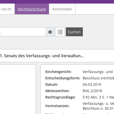
s Recht
Rechtsprechung
Amtsblätter
Suche mit Platzhalter "*", Bsp. Pfarrer*,
Suchen
Weitere Suchoperatoren finden Sie in un
nats des Verfassungs- und Verwaltungsgerichts der VELKD
Kirchengericht:
Verfassungs- und
Entscheidungsform:
Beschluss (rechtsk
Datum:
04.03.2019
Aktenzeichen:
RVG 2/2018
Rechtsgrundlage:
§ 92 Abs. 3 S. 1 V
Verfassungs- u. V
Vorinstanzen:
Beschluss v. 30.01