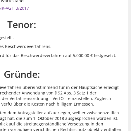
n Wartestand
-VG II 3/2017
Tenor:
stellt.
 des Beschwerdeverfahrens.
rd für das Beschwerdeverfahren auf 5.000,00 € festgesetzt.
Gründe:
everfahren übereinstimmend für in der Hauptsache erledigt
sprechender Anwendung von § 92 Abs. 3 Satz 1 der
3 der Verfahrensordnung – VerfO – einzustellen. Zugleich
2 VerfO über die Kosten nach billigem Ermessen.
ten dem Antragsteller aufzuerlegen, weil er zwischenzeitlich
agt hat, die zum 1. Oktober 2018 ausgesprochen worden ist.
lick auf die streitgegenständliche Versetzung in den
ten vorläufigen gerichtlichen Rechtsschutz objektiv entfallen;