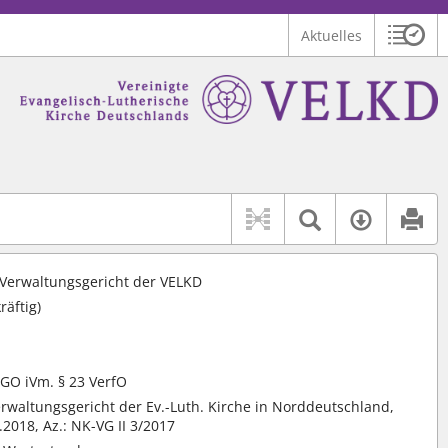
Aktuelles
Sitzu
Logo Vereinigte Ev.-Luth. Kirche Deutschlands
 findet auch: "Pfarrerinitiative" oder "Pfarrerausschuss".
serer Hilfe.
Textsuche 
Verfüg
 Verwaltungsgericht der VELKD
räftig)
wGO iVm. § 23 VerfO
erwaltungsgericht der Ev.-Luth. Kirche in Norddeutschland,
.2018, Az.: NK-VG II 3/2017