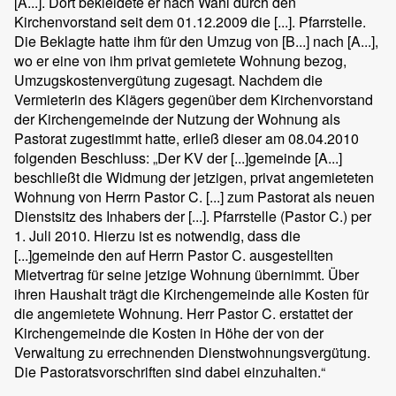
[A...]. Dort bekleidete er nach Wahl durch den
Kirchenvorstand seit dem 01.12.2009 die [...]. Pfarrstelle.
Die Beklagte hatte ihm für den Umzug von [B...] nach [A...],
wo er eine von ihm privat gemietete Wohnung bezog,
Umzugskostenvergütung zugesagt. Nachdem die
Vermieterin des Klägers gegenüber dem Kirchenvorstand
der Kirchengemeinde der Nutzung der Wohnung als
Pastorat zugestimmt hatte, erließ dieser am 08.04.2010
folgenden Beschluss: „Der KV der [...]gemeinde [A...]
beschließt die Widmung der jetzigen, privat angemieteten
Wohnung von Herrn Pastor C. [...] zum Pastorat als neuen
Dienstsitz des Inhabers der [...]. Pfarrstelle (Pastor C.) per
1. Juli 2010. Hierzu ist es notwendig, dass die
[...]gemeinde den auf Herrn Pastor C. ausgestellten
Mietvertrag für seine jetzige Wohnung übernimmt. Über
ihren Haushalt trägt die Kirchengemeinde alle Kosten für
die angemietete Wohnung. Herr Pastor C. erstattet der
Kirchengemeinde die Kosten in Höhe der von der
Verwaltung zu errechnenden Dienstwohnungsvergütung.
Die Pastoratsvorschriften sind dabei einzuhalten.“