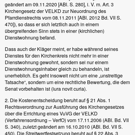
geändert am 09.11.2020 [ABl. S. 280], i. V. m. Art. 3
Kirchengesetz der VELKD zur Neuordnung des
Pfarrdienstrechts vom 08.11.2011 [ABl. 2012 Bd. VII S.
470]), so dass er sich letztlich auch in einem
übergreifenden Sinn stets in einer (kirchlichen)
Dienstwohnung befand.
Dass auch der Kläger meint, er habe während seines
Dienstes für den Kirchenkreis nicht mehr in einer
Dienstwohnung gewohnt, sondern sei nur einem
Dienstwohnungsinhaber gleich zu behandeln, ist
unerheblich. Es geht insoweit nicht um eine „unstreitige
Tatsache“, sondern um eine rechtliche Bewertung, die dem
Senat vorbehalten ist (iura novit curia).
2. Die Kostenentscheidung beruht auf § 21 Abs. 1
Rechtsverordnung zur Ausführung des Kirchengesetzes
über die Errichtung eines VuVG der VELKD
(Verfahrensordnung – VerfO) vom 17.11.2006 (ABl. Bd. VII
S. 340), zuletzt geändert am 16.10.2010 (ABl. Bd. VII S.
450). Die Streitwertfestsetzung beruht auf § 22 Abs. 3