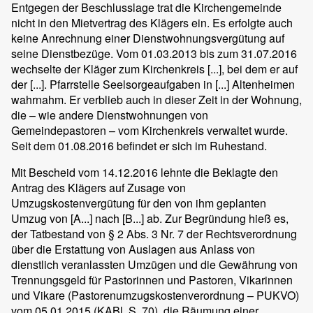
Entgegen der Beschlusslage trat die Kirchengemeinde
nicht in den Mietvertrag des Klägers ein. Es erfolgte auch
keine Anrechnung einer Dienstwohnungsvergütung auf
seine Dienstbezüge. Vom 01.03.2013 bis zum 31.07.2016
wechselte der Kläger zum Kirchenkreis [...], bei dem er auf
der [...]. Pfarrstelle Seelsorgeaufgaben in [...] Altenheimen
wahrnahm. Er verblieb auch in dieser Zeit in der Wohnung,
die – wie andere Dienstwohnungen von
Gemeindepastoren – vom Kirchenkreis verwaltet wurde.
Seit dem 01.08.2016 befindet er sich im Ruhestand.
Mit Bescheid vom 14.12.2016 lehnte die Beklagte den
Antrag des Klägers auf Zusage von
Umzugskostenvergütung für den von ihm geplanten
Umzug von [A...] nach [B...] ab. Zur Begründung hieß es,
der Tatbestand von § 2 Abs. 3 Nr. 7 der Rechtsverordnung
über die Erstattung von Auslagen aus Anlass von
dienstlich veranlassten Umzügen und die Gewährung von
Trennungsgeld für Pastorinnen und Pastoren, Vikarinnen
und Vikare (Pastorenumzugskostenverordnung – PUKVO)
vom 05.01.2015 (KABl. S. 70), die Räumung einer