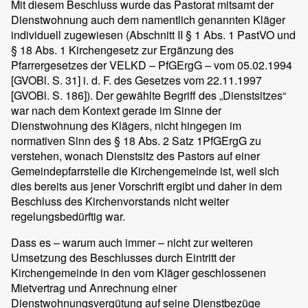
Mit diesem Beschluss wurde das Pastorat mitsamt der
Dienstwohnung auch dem namentlich genannten Kläger
individuell zugewiesen (Abschnitt II § 1 Abs. 1 PastVO und
§ 18 Abs. 1 Kirchengesetz zur Ergänzung des
Pfarrergesetzes der VELKD – PfGErgG – vom 05.02.1994
[GVOBl. S. 31] i. d. F. des Gesetzes vom 22.11.1997
[GVOBl. S. 186]). Der gewählte Begriff des „Dienstsitzes“
war nach dem Kontext gerade im Sinne der
Dienstwohnung des Klägers, nicht hingegen im
normativen Sinn des § 18 Abs. 2 Satz 1PfGErgG zu
verstehen, wonach Dienstsitz des Pastors auf einer
Gemeindepfarrstelle die Kirchengemeinde ist, weil sich
dies bereits aus jener Vorschrift ergibt und daher in dem
Beschluss des Kirchenvorstands nicht weiter
regelungsbedürftig war.
Dass es – warum auch immer – nicht zur weiteren
Umsetzung des Beschlusses durch Eintritt der
Kirchengemeinde in den vom Kläger geschlossenen
Mietvertrag und Anrechnung einer
Dienstwohnungsvergütung auf seine Dienstbezüge