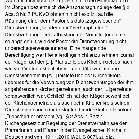
Wortlaut auch noch bis zum Eintritt in den Ruhestand zu.
Im Übrigen bezieht sich die Anspruchsgrundlage des § 2
Abs. 3 Nr. 7 PUKVO ohnehin nicht explizit auf die
Räumung einer dem Pastor bis dato „zugewiesenen“
Dienstwohnung, sondern nur überhaupt „einer“
Dienstwohnung. Der Tatbestand der Norm ist jedenfalls
solange erfüllt, wie der Pastor die Dienstwohnung nicht
unberechtigterweise innehat. Eine mangelnde
Berechtigung war hier allerdings nicht anzunehmen, zumal
der Kläger auf der [...]. Pfarrstelle des Kirchenkreises nach
wie vor für einen kirchlichen Träger tätig war, seinen
Dienst weiterhin in [A...] leistete und der Kirchenkreis
überdies für die Verwaltung von Dienstwohnungen der ihm
angehörenden Kirchengemeinden, auch der [...]gemeinde,
verantwortlich war. Schließlich hat der Kläger sowohl bei
der Kirchengemeinde als auch beim Kirchenkreis seinen
Dienst immer auch der beklagten Landeskirche als seiner
„Dienstherrin“ erbracht (vgl. § 2 Abs. 1 Satz 1
Kirchengesetz zur Regelung der Dienstverhältnisse der
Pfarrerinnen und Pfarrer in der Evangelischen Kirche in
Deutschland vom 10.11.2010 [ABl. S 307], zuletzt