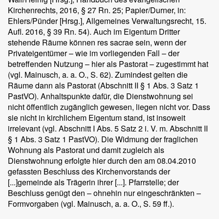
Kirchenrechts, 2016, § 27 Rn. 25; Papier/Durner, in:
Ehlers/Pünder [Hrsg.], Allgemeines Verwaltungsrecht, 15.
Aufl. 2016, § 39 Rn. 54). Auch im Eigentum Dritter
stehende Räume können res sacrae sein, wenn der
Privateigentümer – wie im vorliegenden Fall – der
betreffenden Nutzung – hier als Pastorat – zugestimmt hat
(vgl. Mainusch, a. a. O., S. 62). Zumindest gelten die
Räume dann als Pastorat (Abschnitt II § 1 Abs. 3 Satz 1
PastVO). Anhaltspunkte dafür, die Dienstwohnung sei
nicht öffentlich zugänglich gewesen, liegen nicht vor. Dass
sie nicht in kirchlichem Eigentum stand, ist insoweit
irrelevant (vgl. Abschnitt I Abs. 5 Satz 2 i. V. m. Abschnitt II
§ 1 Abs. 3 Satz 1 PastVO). Die Widmung der fraglichen
Wohnung als Pastorat und damit zugleich als
Dienstwohnung erfolgte hier durch den am 08.04.2010
gefassten Beschluss des Kirchenvorstands der
[...]gemeinde als Trägerin ihrer [...]. Pfarrstelle; der
Beschluss genügt den – ohnehin nur eingeschränkten –
Formvorgaben (vgl. Mainusch, a. a. O., S. 59 ff.).