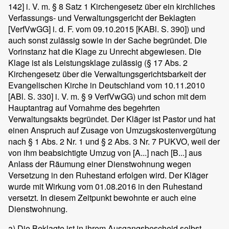
142] i. V. m. § 8 Satz 1 Kirchengesetz über ein kirchliches
Verfassungs- und Verwaltungsgericht der Beklagten
[VerfVwGG] i. d. F. vom 09.10.2015 [KABl. S. 390]) und
auch sonst zulässig sowie in der Sache begründet. Die
Vorinstanz hat die Klage zu Unrecht abgewiesen. Die
Klage ist als Leistungsklage zulässig (§ 17 Abs. 2
Kirchengesetz über die Verwaltungsgerichtsbarkeit der
Evangelischen Kirche in Deutschland vom 10.11.2010
[ABl. S. 330] i. V. m. § 9 VerfVwGG) und schon mit dem
Hauptantrag auf Vornahme des begehrten
Verwaltungsakts begründet. Der Kläger ist Pastor und hat
einen Anspruch auf Zusage von Umzugskostenvergütung
nach § 1 Abs. 2 Nr. 1 und § 2 Abs. 3 Nr. 7 PUKVO, weil der
von ihm beabsichtigte Umzug von [A...] nach [B...] aus
Anlass der Räumung einer Dienstwohnung wegen
Versetzung in den Ruhestand erfolgen wird. Der Kläger
wurde mit Wirkung vom 01.08.2016 in den Ruhestand
versetzt. In diesem Zeitpunkt bewohnte er auch eine
Dienstwohnung.
a) Die Beklagte ist in ihrem Ausgangsbescheid selbst