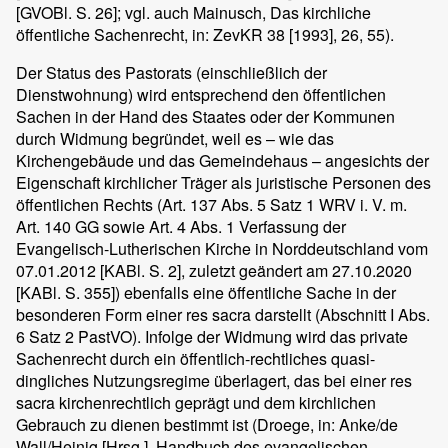
[GVOBl. S. 26]; vgl. auch Mainusch, Das kirchliche
öffentliche Sachenrecht, in: ZevKR 38 [1993], 26, 55).
Der Status des Pastorats (einschließlich der
Dienstwohnung) wird entsprechend den öffentlichen
Sachen in der Hand des Staates oder der Kommunen
durch Widmung begründet, weil es – wie das
Kirchengebäude und das Gemeindehaus – angesichts der
Eigenschaft kirchlicher Träger als juristische Personen des
öffentlichen Rechts (Art. 137 Abs. 5 Satz 1 WRV i. V. m.
Art. 140 GG sowie Art. 4 Abs. 1 Verfassung der
Evangelisch-Lutherischen Kirche in Norddeutschland vom
07.01.2012 [KABl. S. 2], zuletzt geändert am 27.10.2020
[KABl. S. 355]) ebenfalls eine öffentliche Sache in der
besonderen Form einer res sacra darstellt (Abschnitt I Abs.
6 Satz 2 PastVO). Infolge der Widmung wird das private
Sachenrecht durch ein öffentlich-rechtliches quasi-
dingliches Nutzungsregime überlagert, das bei einer res
sacra kirchenrechtlich geprägt und dem kirchlichen
Gebrauch zu dienen bestimmt ist (Droege, in: Anke/de
Wall/Heinig [Hrsg.], Handbuch des evangelischen