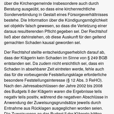
über die Kirchengemeinde insbesondere auch durch
Beratung ausgeübt, so dass eine kirchenrechtliche
Sonderverbindung in Gestalt eines Fürsorgeverhältnisses
bestehe. Die Information über die Kündigungsmöglichkeit
sei objektiv falsch gewesen, so dass die Verletzung einer
daraus resultierenden Pflicht gegeben sei. Der Rechtshof
ließ aber dahinstehen, ob diese Auskunft für den geltend
gemachten Schaden kausal geworden sei.
Der Rechtshof stellte entscheidungserheblich darauf ab,
dass der Klägerin kein Schaden im Sinne von § 249 BGB
entstanden sei. Da zudem nicht ersichtlich sei, dass ein
Schaden in absehbarer Zeit eintreten werde, fehle auch
das für die vorbeugende Feststellungsklage erforderliche
besondere Feststellungsinteresse (§ 12 Abs. 3 ReHO).
Nach den Jahresabschlüssen der Jahre 2002 bis 2008
des Budgets II der Klägerin waren die Ergebnisse teils
negativ teils positiv, während die negativen Abschlüsse in
Anwendung der Zuweisungsgrundsätze jeweils durch
Entnahme aus Rücklagen ausgeglichen worden seien.
Die Zuweisungen an das Budget II der Klägerin hätten