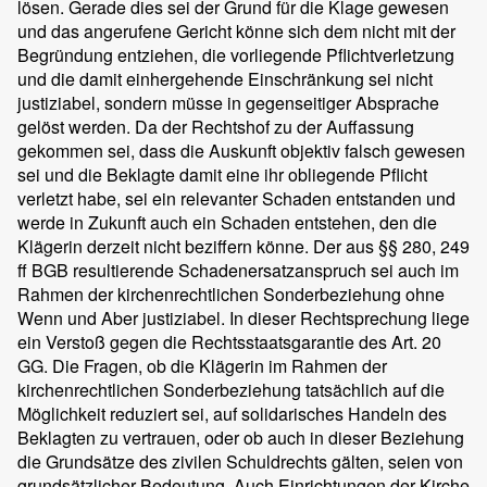
lösen. Gerade dies sei der Grund für die Klage gewesen
und das angerufene Gericht könne sich dem nicht mit der
Begründung entziehen, die vorliegende Pflichtverletzung
und die damit einhergehende Einschränkung sei nicht
justiziabel, sondern müsse in gegenseitiger Absprache
gelöst werden. Da der Rechtshof zu der Auffassung
gekommen sei, dass die Auskunft objektiv falsch gewesen
sei und die Beklagte damit eine ihr obliegende Pflicht
verletzt habe, sei ein relevanter Schaden entstanden und
werde in Zukunft auch ein Schaden entstehen, den die
Klägerin derzeit nicht beziffern könne. Der aus §§ 280, 249
ff BGB resultierende Schadenersatzanspruch sei auch im
Rahmen der kirchenrechtlichen Sonderbeziehung ohne
Wenn und Aber justiziabel. In dieser Rechtsprechung liege
ein Verstoß gegen die Rechtsstaatsgarantie des Art. 20
GG. Die Fragen, ob die Klägerin im Rahmen der
kirchenrechtlichen Sonderbeziehung tatsächlich auf die
Möglichkeit reduziert sei, auf solidarisches Handeln des
Beklagten zu vertrauen, oder ob auch in dieser Beziehung
die Grundsätze des zivilen Schuldrechts gälten, seien von
grundsätzlicher Bedeutung. Auch Einrichtungen der Kirche